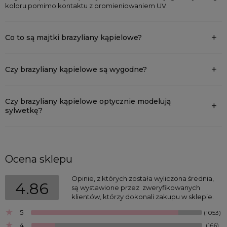
koloru pomimo kontaktu z promieniowaniem UV.
Co to są majtki brazyliany kąpielowe?
Czy brazyliany kąpielowe są wygodne?
Czy brazyliany kąpielowe optycznie modelują
sylwetkę?
Ocena sklepu
Opinie, z których została wyliczona średnia, 
4.86
są wystawione przez  zweryfikowanych 
klientów, którzy dokonali zakupu w sklepie.
5
(1053)
4
(166)