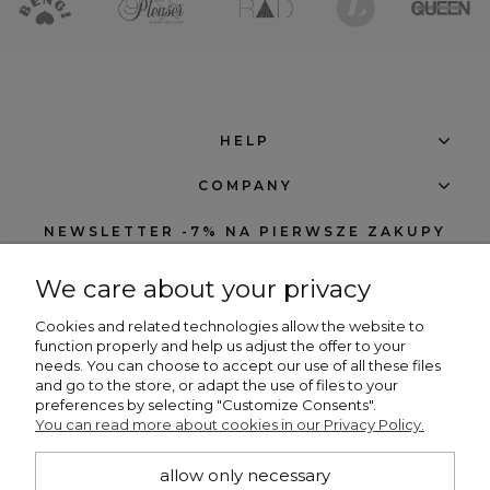
HELP
COMPANY
NEWSLETTER -7% NA PIERWSZE ZAKUPY
We care about your privacy
Cookies and related technologies allow the website to
function properly and help us adjust the offer to your
needs. You can choose to accept our use of all these files
subscribe
and go to the store, or adapt the use of files to your
preferences by selecting "Customize Consents".
I want to receive notifications about new products and discounts in the
You can read more about cookies in our Privacy Policy.
Beng Shop store.
allow only necessary