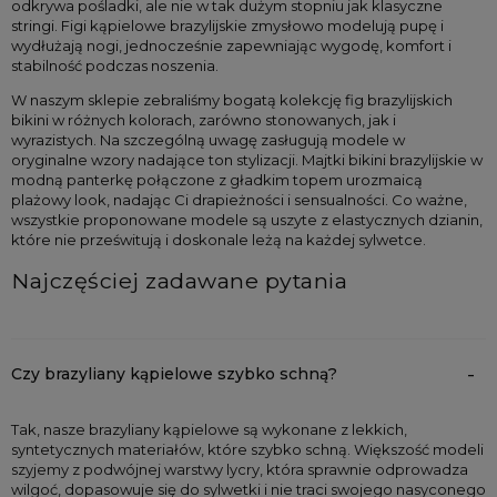
odkrywa pośladki, ale nie w tak dużym stopniu jak klasyczne 
stringi. Figi kąpielowe brazylijskie zmysłowo modelują pupę i 
wydłużają nogi, jednocześnie zapewniając wygodę, komfort i 
stabilność podczas noszenia. 
W naszym sklepie zebraliśmy bogatą kolekcję fig brazylijskich 
bikini w różnych kolorach, zarówno stonowanych, jak i 
wyrazistych. Na szczególną uwagę zasługują modele w 
oryginalne wzory nadające ton stylizacji. Majtki bikini brazylijskie w 
modną panterkę połączone z gładkim topem urozmaicą 
plażowy look, nadając Ci drapieżności i sensualności. Co ważne, 
wszystkie proponowane modele są uszyte z elastycznych dzianin, 
które nie prześwitują i doskonale leżą na każdej sylwetce.
Najczęściej zadawane pytania
Czy brazyliany kąpielowe szybko schną?
Tak, nasze brazyliany kąpielowe są wykonane z lekkich,
syntetycznych materiałów, które szybko schną. Większość modeli
szyjemy z podwójnej warstwy lycry, która sprawnie odprowadza
wilgoć, dopasowuje się do sylwetki i nie traci swojego nasyconego