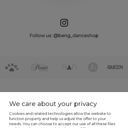
Follow us: @beng_danceshop
HELP
We care about your privacy
Cookies and related technologies allow the website to
COMPANY
function properly and help us adjust the offer to your
needs. You can choose to accept our use of all these files
NEWSLETTER -7% NA PIERWSZE ZAKUPY