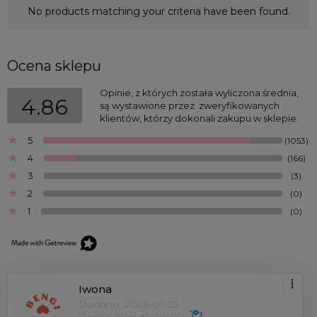
No products matching your criteria have been found.
Longsleeve
(0)
New
Ocena sklepu
On sale
Opinie, z których została wyliczona średnia, 
4.86
są wystawione przez  zweryfikowanych 
klientów, którzy dokonali zakupu w sklepie.
5
(1053)
4
(166)
3
(3)
2
(0)
1
(0)
Iwona
Dodano: 2026-07-25
Opinia zweryfikowana 