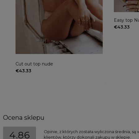
Easy top Nu
€43.33
Cut out top nude
So Hot Shorts P
€43.33
€30.56
Regular price:
€38.21
Lowest price:
€38.
Ocena sklepu
Opinie, z których została wyliczona średnia, s
4.86
klientów, którzy dokonali zakupu w sklepie.