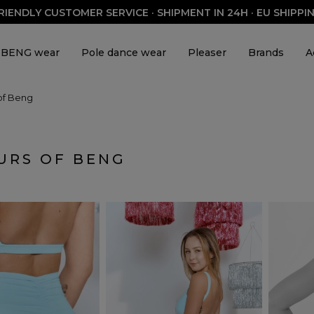
RIENDLY CUSTOMER SERVICE · SHIPMENT IN 24H · EU SHIPPI
BENG wear
Pole dance wear
Pleaser
Brands
A
Products on sale
of Beng
x FARYŃSKA
DARE TO DESIRE
LIMITED
Sport
MIAMI
Mes
URS OF BENG