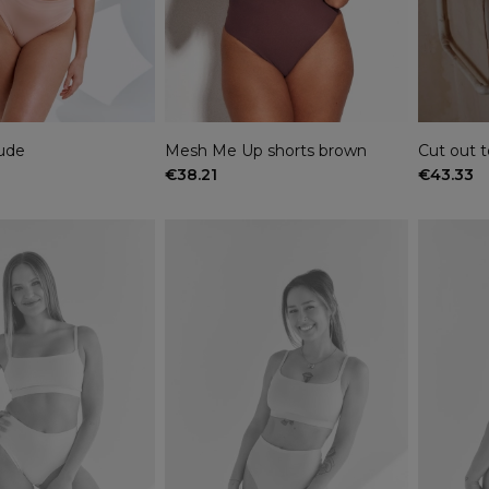
ude
Mesh Me Up shorts brown
Cut out 
€38.21
€43.33