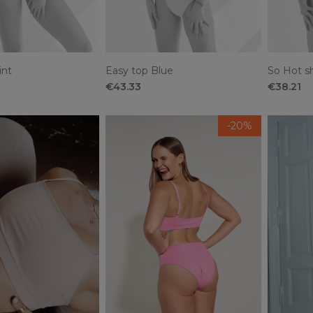
int
Easy top Blue
So Hot s
€43.33
€38.21
-20%
-20%