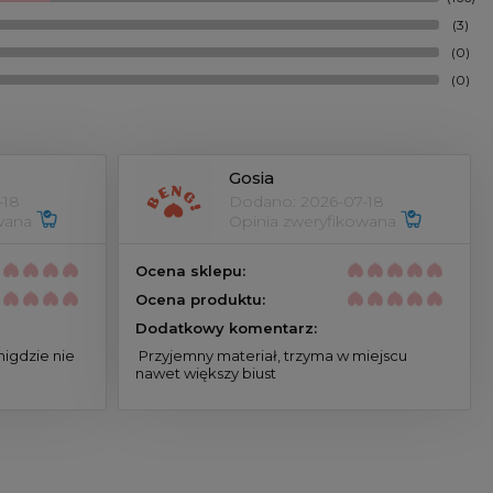
(3)
(0)
(0)
Gosia
-18
Dodano: 2026-07-18
wana 
Opinia zweryfikowana 
Ocena sklepu:
Ocena produktu:
Dodatkowy komentarz:
 Przyjemny materiał, trzyma w miejscu 
nawet większy biust 