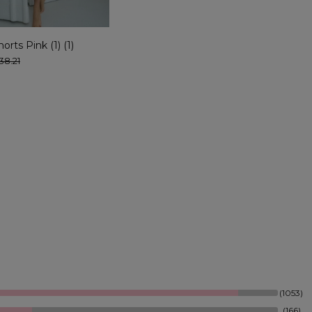
orts Pink (1) (1)
38.21
Blue So Hot shorts with a very high
Easy top Raspberr
waist and ruching
€43.33
€43.33
(1053)
(166)