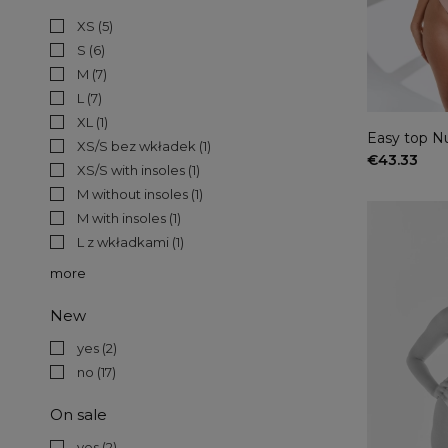
XS
(5)
S
(6)
M
(7)
L
(7)
XL
(1)
Easy top N
XS/S bez wkładek
(1)
€43.33
XS/S with insoles
(1)
M without insoles
(1)
M with insoles
(1)
L z wkładkami
(1)
more
New
yes
(2)
no
(17)
On sale
yes
(2)