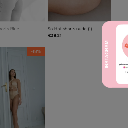
horts Blue
So Hot shorts nude (1)
€38.21
-18%