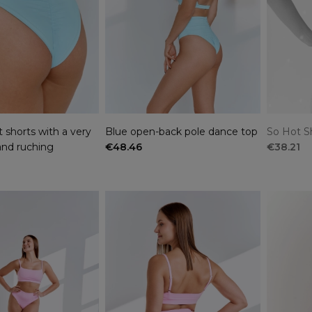
 shorts with a very
Blue open-back pole dance top
So Hot S
and ruching
€48.46
€38.21