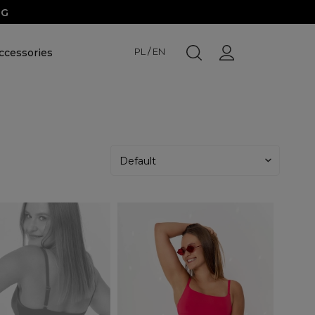
NG
PL
/
EN
ccessories
h Me Up
Self Love