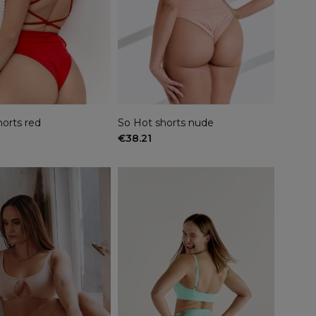
orts red
So Hot shorts nude
€38.21