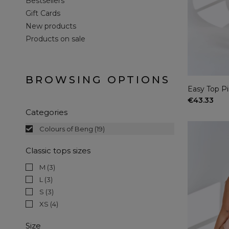
Bestsellers
Gift Cards
New products
Products on sale
BROWSING OPTIONS
Easy Top P
€43.33
Categories
Colours of Beng
(19)
Classic tops sizes
M
(3)
L
(3)
S
(3)
XS
(4)
Size