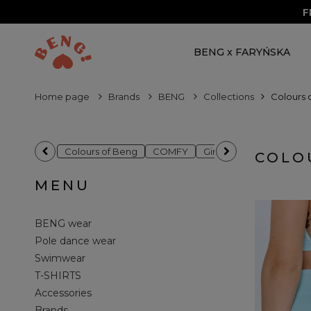
F
BENG x FARYŃSKA
Home page
Brands
BENG
Collections
Colours 
Colours of Beng
COMFY
Girls of BENG
BENG 
COLO
MENU
BENG wear
Pole dance wear
Swimwear
T-SHIRTS
Accessories
Brands