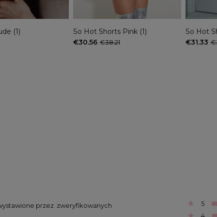
de (1)
So Hot Shorts Pink (1)
So Hot Sh
€30.56
€31.33
€38.21
€
ink (1)
Easy Top Pink
€43.33
21
5
ą wystawione przez  zweryfikowanych 
4