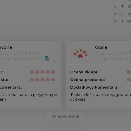
3
2
1
Iwona
Gosia
Dodano: 2026-07-25
Dodano: 2026-07
Opinia zweryfikowana 
Opinia zweryfiko
u:
Ocena sklepu:
ktu:
Ocena produktu:
omentarz:
Dodatkowy komentarz:
 Pięknie leżą, bardzo wygodne, nigdzie nie 
cam 
uciskają 
Więcej opinii